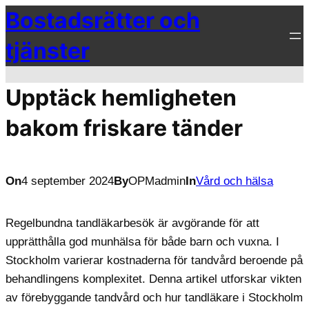
Bostadsrätter och
Hoppa
till
tjänster
innehåll
Upptäck hemligheten
bakom friskare tänder
On
4 september 2024
By
OPMadmin
In
Vård och hälsa
Regelbundna tandläkarbesök är avgörande för att
upprätthålla god munhälsa för både barn och vuxna. I
Stockholm varierar kostnaderna för tandvård beroende på
behandlingens komplexitet. Denna artikel utforskar vikten
av förebyggande tandvård och hur tandläkare i Stockholm