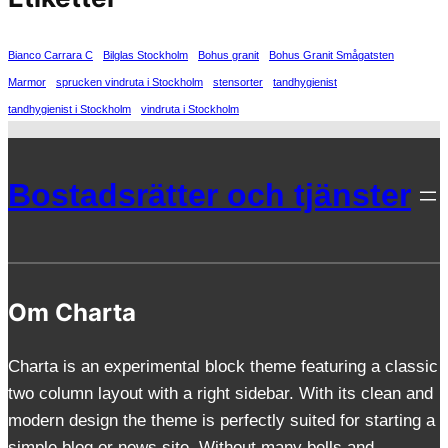
Bianco Carrara C
Bilglas Stockholm
Bohus granit
Bohus Granit Smågatsten
Marmor
sprucken vindruta i Stockholm
stensorter
tandhygienist
tandhygienist i Stockholm
vindruta i Stockholm
Bostadsrätter och tjänster
Om Charta
Charta is an experimental block theme featuring a classic
two column layout with a right sidebar. With its clean and
modern design the theme is perfectly suited for starting a
simple blog or news site. Without many bells and