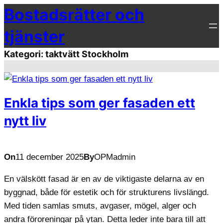
Bostadsrätter och
Hoppa
till
tjänster
innehåll
Kategori:
taktvätt Stockholm
Enkla tips som ger fasaden ett
nytt liv
On
11 december 2025
By
OPMadmin
En välskött fasad är en av de viktigaste delarna av en
byggnad, både för estetik och för strukturens livslängd.
Med tiden samlas smuts, avgaser, mögel, alger och
andra föroreningar på ytan. Detta leder inte bara till att