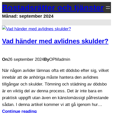
Hoppa
Bostadsrätter och tjänster
till
Månad:
september 2024
innehåll
Vad händer med avlidnes skulder?
On
26 september 2024
By
OPMadmin
När någon avlider lämnas ofta ett dödsbo efter sig, vilket
innebär att de anhöriga måste hantera den avlidnes
tillgångar och skulder. Tömning och städning av dödsbo
är en viktig del av denna process. Det är inte bara en
praktisk uppgift utan även en känslomässigt påfrestande
sådan. I denna artikel kommer vi att gå igenom hur…
Continue reading