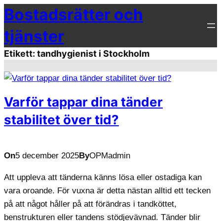
Bostadsrätter och
Hoppa
till
tjänster
innehåll
Etikett:
tandhygienist i Stockholm
Varför tappar dina tänder
stabilitet över tid?
On
5 december 2025
By
OPMadmin
Att uppleva att tänderna känns lösa eller ostadiga kan
vara oroande. För vuxna är detta nästan alltid ett tecken
på att något håller på att förändras i tandköttet,
benstrukturen eller tandens stödjevävnad. Tänder blir