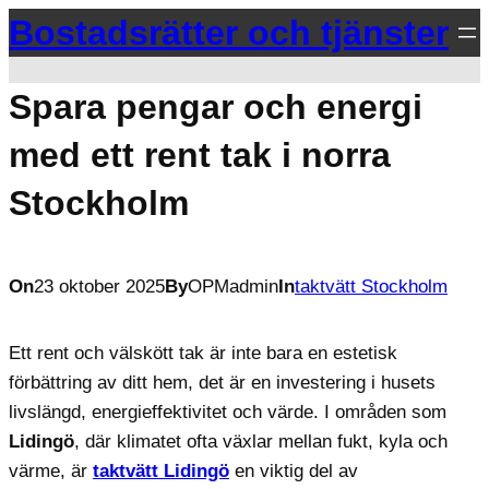
Hoppa
Bostadsrätter och tjänster
till
innehåll
Spara pengar och energi
med ett rent tak i norra
Stockholm
On
23 oktober 2025
By
OPMadmin
In
taktvätt Stockholm
Ett rent och välskött tak är inte bara en estetisk
förbättring av ditt hem, det är en investering i husets
livslängd, energieffektivitet och värde. I områden som
Lidingö
, där klimatet ofta växlar mellan fukt, kyla och
värme, är
taktvätt Lidingö
en viktig del av