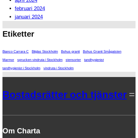
april 2024
februari 2024
januari 2024
Etiketter
Bianco Carrara C
Bilglas Stockholm
Bohus granit
Bohus Granit Smågatsten
Marmor
sprucken vindruta i Stockholm
stensorter
tandhygienist
tandhygienist i Stockholm
vindruta i Stockholm
Bostadsrätter och tjänster
Om Charta