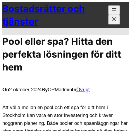
Bostadsrätter och
Hoppa
till
tjänster
innehåll
Pool eller spa? Hitta den
perfekta lösningen för ditt
hem
On
2 oktober 2024
By
OPMadmin
In
Övrigt
Att välja mellan en pool och ett spa för ditt hem i
Stockholm kan vara en stor investering och kräver
noggrann planering. Både pooler och spaanläggningar har