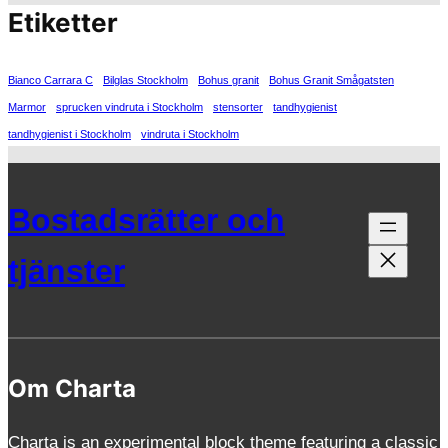
Etiketter
Bianco Carrara C
Bilglas Stockholm
Bohus granit
Bohus Granit Smågatsten
Marmor
sprucken vindruta i Stockholm
stensorter
tandhygienist
tandhygienist i Stockholm
vindruta i Stockholm
Bostadsrätter och
tjänster
Om Charta
Charta is an experimental block theme featuring a classic