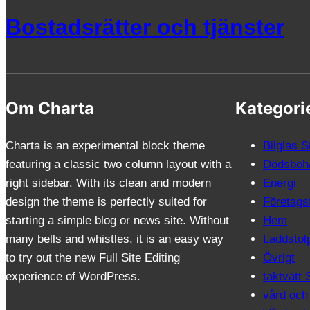
Bostadsrätter och tjänster
Om Charta
Kategori
Charta is an experimental block theme
Bilglas 
featuring a classic two column layout with a
Dödsboha
right sidebar. With its clean and modern
Energi
design the theme is perfectly suited for
Företags
starting a simple blog or news site. Without
Hem
many bells and whistles, it is an easy way
Laddstol
to try out the new Full Site Editing
Övrigt
experience of WordPress.
taktvätt
vård och