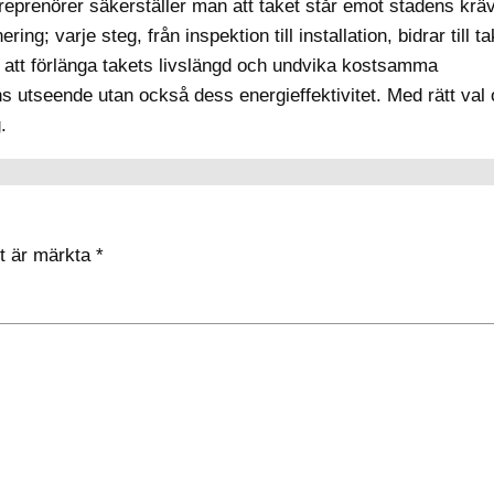
ntreprenörer säkerställer man att taket står emot stadens kr
ing; varje steg, från inspektion till installation, bidrar till t
ll att förlänga takets livslängd och undvika kostsamma
ens utseende utan också dess energieffektivitet. Med rätt val
.
lt är märkta
*