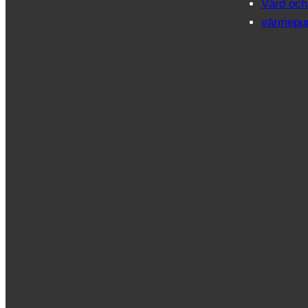
Vård och
värmep