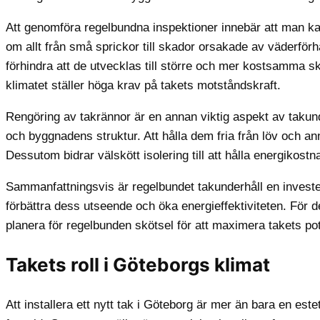
Att genomföra regelbundna inspektioner innebär att man kan
om allt från små sprickor till skador orsakade av väderf
förhindra att de utvecklas till större och mer kostsamma sk
klimatet ställer höga krav på takets motståndskraft.
Rengöring av takrännor är en annan viktig aspekt av takund
och byggnadens struktur. Att hålla dem fria från löv och ann
Dessutom bidrar välskött isolering till att hålla energikost
Sammanfattningsvis är regelbundet takunderhåll en invester
förbättra dess utseende och öka energieffektiviteten. För d
planera för regelbunden skötsel för att maximera takets pot
Takets roll i Göteborgs klimat
Att installera ett nytt tak i Göteborg är mer än bara en est