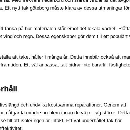
erial. Med frekvent nederbörd och starka vindar är det avgö
a. Ett nytt tak göteborg måste klara av dessa utmaningar för
t tänka på hur materialen står emot det lokala vädret. Plåttak
 vind och regn. Dessa egenskaper gör dem till ett populärt v
tälla att taket håller i många år. Detta innebär också att ma
amtiden. Ett väl anpassat tak bidrar inte bara till fastighet
rhåll
ts livslängd och undvika kostsamma reparationer. Genom att
h åtgärda mindre problem innan de växer sig större. Detta
e till att isoleringen är intakt. Ett väl underhållet tak har
fektivitet.