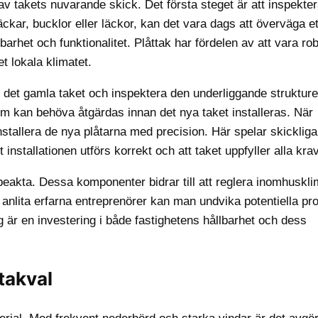
v takets nuvarande skick. Det första steget är att inspekte
äckar, bucklor eller läckor, kan det vara dags att överväga et
barhet och funktionalitet. Plåttak har fördelen av att vara ro
t lokala klimatet.
rt det gamla taket och inspektera den underliggande strukture
 som kan behöva åtgärdas innan det nya taket installeras. När
installera de nya plåtarna med precision. Här spelar skickliga
 installationen utförs korrekt och att taket uppfyller alla krav
 beakta. Dessa komponenter bidrar till att reglera inomhuskli
nlita erfarna entreprenörer kan man undvika potentiella pr
g är en investering i både fastighetens hållbarhet och dess
takval