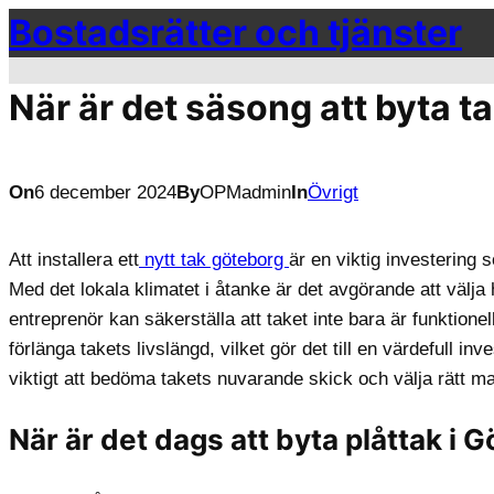
Bostadsrätter och tjänster
Hoppa
till
innehåll
När är det säsong att byta t
On
6 december 2024
By
OPMadmin
In
Övrigt
Att installera ett
nytt tak göteborg
är en viktig investering
Med det lokala klimatet i åtanke är det avgörande att välj
entreprenör kan säkerställa att taket inte bara är funktionel
förlänga takets livslängd, vilket gör det till en värdefull in
viktigt att bedöma takets nuvarande skick och välja rätt mate
När är det dags att byta plåttak i 