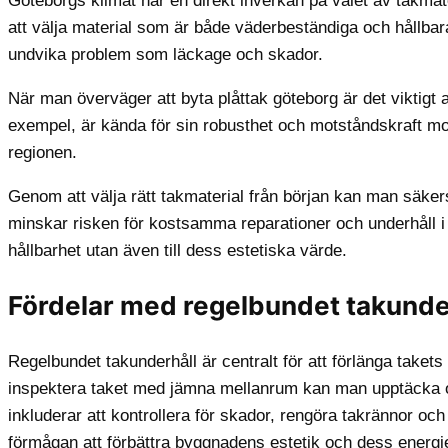
Göteborgs klimat har en direkt inverkan på valet av takmat
att välja material som är både väderbeständiga och hållbar
undvika problem som läckage och skador.
När man överväger att byta plåttak göteborg är det viktigt at
exempel, är kända för sin robusthet och motståndskraft mot
regionen.
Genom att välja rätt takmaterial från början kan man säkers
minskar risken för kostsamma reparationer och underhåll i fr
hållbarhet utan även till dess estetiska värde.
Fördelar med regelbundet takunde
Regelbundet takunderhåll är centralt för att förlänga take
inspektera taket med jämna mellanrum kan man upptäcka oc
inkluderar att kontrollera för skador, rengöra takrännor och s
förmågan att förbättra byggnadens estetik och dess energief