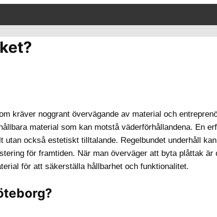
aket?
 som kräver noggrant övervägande av material och entreprenö
a hållbara material som kan motstå väderförhållandena. En er
lt utan också estetiskt tilltalande. Regelbundet underhåll kan
vestering för framtiden. När man överväger att byta plåttak är 
rial för att säkerställa hållbarhet och funktionalitet.
Göteborg?