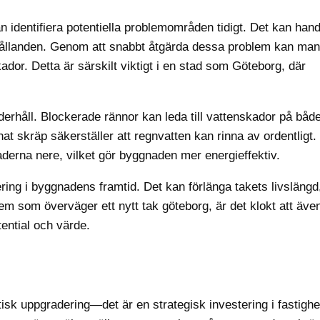
 identifiera potentiella problemområden tidigt. Det kan hand
örhållanden. Genom att snabbt åtgärda dessa problem kan man
ador. Detta är särskilt viktigt i en stad som Göteborg, där
erhåll. Blockerade rännor kan leda till vattenskador på både
at skräp säkerställer att regnvatten kan rinna av ordentligt.
naderna nere, vilket gör byggnaden mer energieffektiv.
ing i byggnadens framtid. Det kan förlänga takets livslängd
em som överväger ett nytt tak göteborg, är det klokt att äve
ential och värde.
etisk uppgradering—det är en strategisk investering i fastigh