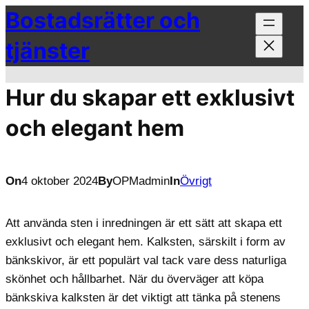
Bostadsrätter och
Hoppa
till
tjänster
innehåll
Hur du skapar ett exklusivt
och elegant hem
On
4 oktober 2024
By
OPMadmin
In
Övrigt
Att använda sten i inredningen är ett sätt att skapa ett
exklusivt och elegant hem. Kalksten, särskilt i form av
bänkskivor, är ett populärt val tack vare dess naturliga
skönhet och hållbarhet. När du överväger att köpa
bänkskiva kalksten är det viktigt att tänka på stenens