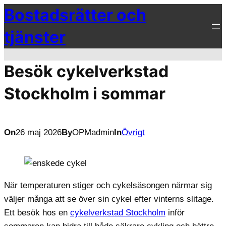
Bostadsrätter och
Hoppa
till
tjänster
innehåll
Besök cykelverkstad
Stockholm i sommar
On
26 maj 2026
By
OPMadmin
In
Övrigt
När temperaturen stiger och cykelsäsongen närmar sig
väljer många att se över sin cykel efter vinterns slitage.
Ett besök hos en
cykelverkstad Stockholm
inför