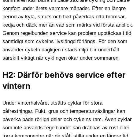
sommaren kan bidra till både säkrare cykling och bättre
komfort under årets varmare månader. Efter en längre
period av kyla, smuts och fukt påverkas ofta bromsar,
kedja och däck mer än vad som märks vid första anblick.
Genom regelbunden service kan problem upptäckas i tid
samtidigt som cykelns livslängd förlängs. För den som
använder cykeln dagligen i stadsmiljö blir underhåll
särskilt viktigt när cyklingen ökar under sommaren.
H2: Därför behövs service efter
vintern
Under vinterhalvåret utsätts cyklar för stora
påfrestningar. Fukt, grus och temperaturväxlingar kan
påverka både rörliga delar och cykelns ram. Även cyklar
som inte används regelbundet kan drabbas av rost eller
torra komponenter när de stått stilla under en längre tid.