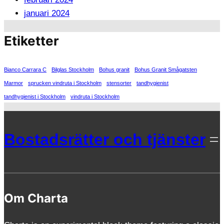
januari 2024
Etiketter
Bianco Carrara C
Bilglas Stockholm
Bohus granit
Bohus Granit Smågatsten
Marmor
sprucken vindruta i Stockholm
stensorter
tandhygienist
tandhygienist i Stockholm
vindruta i Stockholm
Bostadsrätter och tjänster
Om Charta