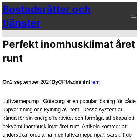
Bostadsrätter och
Hoppa
till
tjänster
innehåll
Perfekt inomhusklimat året
runt
On
2 september 2024
By
OPMadmin
In
Hem
Luftvärmepump i Göteborg är en populär lösning för både
uppvärmning och kylning av hem. Dessa system är
kända för sin energieffektivitet och förmåga att skapa ett
bekvämt inomhusklimat året runt. Artikeln kommer att
undersöka fördelarna med luftvärmepumpar, särskilt de