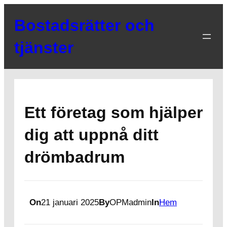
Hoppa
Bostadsrätter och
till
innehåll
tjänster
Ett företag som hjälper
dig att uppnå ditt
drömbadrum
On
21 januari 2025
By
OPMadmin
In
Hem