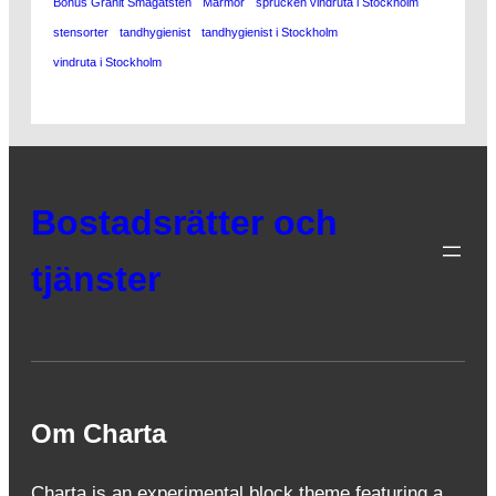
Bohus Granit Smågatsten
Marmor
sprucken vindruta i Stockholm
stensorter
tandhygienist
tandhygienist i Stockholm
vindruta i Stockholm
Bostadsrätter och
tjänster
Om Charta
Charta is an experimental block theme featuring a