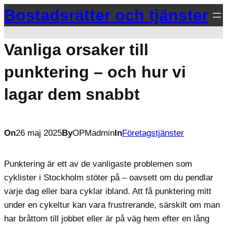
Hoppa
Bostadsrätter och tjänster
till
innehåll
Vanliga orsaker till
punktering – och hur vi
lagar dem snabbt
On
26 maj 2025
By
OPMadmin
In
Företagstjänster
Punktering är ett av de vanligaste problemen som
cyklister i Stockholm stöter på – oavsett om du pendlar
varje dag eller bara cyklar ibland. Att få punktering mitt
under en cykeltur kan vara frustrerande, särskilt om man
har bråttom till jobbet eller är på väg hem efter en lång