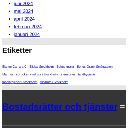
juni 2024
maj 2024
april 2024
februari 2024
januari 2024
Etiketter
Bianco Carrara C
Bilglas Stockholm
Bohus granit
Bohus Granit Smågatsten
Marmor
sprucken vindruta i Stockholm
stensorter
tandhygienist
tandhygienist i Stockholm
vindruta i Stockholm
Bostadsrätter och tjänster