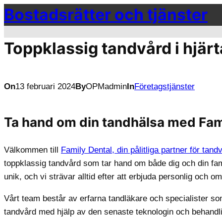
Bostadsrätter och tjänster
Hoppa
till
innehåll
Toppklassig tandvård i hjär
On
13 februari 2024
By
OPMadmin
In
Företagstjänster
Ta hand om din tandhälsa med Fam
Välkommen till
Family Dental, din pålitliga partner för tand
toppklassig tandvård som tar hand om både dig och din fami
unik, och vi strävar alltid efter att erbjuda personlig och
Vårt team består av erfarna tandläkare och specialister som
tandvård med hjälp av den senaste teknologin och behandl