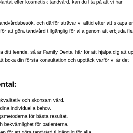
ntat eller kosmetisk tandvård, kan du lita på att vi har
andvårdsbesök, och därför strävar vi alltid efter att skapa e
r att göra tandvård tillgänglig för alla genom att erbjuda fle
a ditt leende, så är Family Dental här för att hjälpa dig att u
t boka din första konsultation och upptäck varför vi är det
ntal:
gkvalitativ och skonsam vård.
ina individuella behov.
smetoderna för bästa resultat.
h bekvämlighet för patienterna.
 för att göra tandvård tillgänglig för alla.