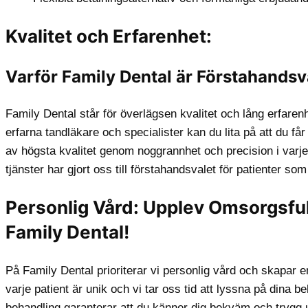
Kvalitet och Erfarenhet:
Varför Family Dental är Förstahandsv
Family Dental står för överlägsen kvalitet och lång erfar
erfarna tandläkare och specialister kan du lita på att du får 
av högsta kvalitet genom noggrannhet och precision i varje 
tjänster har gjort oss till förstahandsvalet för patienter so
Personlig Vård: Upplev Omsorgsfu
Family Dental!
På Family Dental prioriterar vi personlig vård och skapar e
varje patient är unik och vi tar oss tid att lyssna på din
behandling garanterar att du känner dig bekväm och trygg 