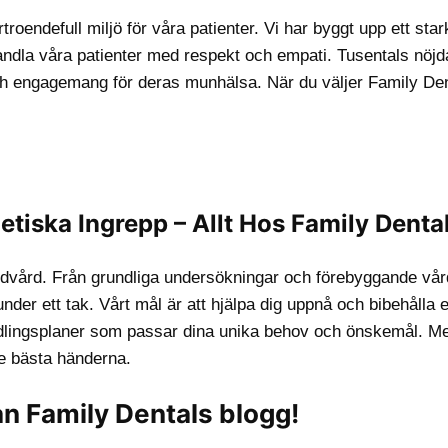
troendefull miljö för våra patienter. Vi har byggt upp ett star
andla våra patienter med respekt och empati. Tusentals nöjd
m och engagemang för deras munhälsa. När du väljer Family De
tiska Ingrepp – Allt Hos Family Dental
ndvård. Från grundliga undersökningar och förebyggande vård 
der ett tak. Vårt mål är att hjälpa dig uppnå och bibehålla 
lingsplaner som passar dina unika behov och önskemål. M
de bästa händerna.
ån Family Dentals blogg!