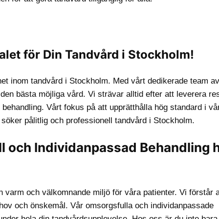
alet för Din Tandvård i Stockholm!
enhet inom tandvård i Stockholm. Med vårt dedikerade team a
den bästa möjliga vård. Vi strävar alltid efter att leverera res
behandling. Vårt fokus på att upprätthålla hög standard i vå
m söker pålitlig och professionell tandvård i Stockholm.
ll och Individanpassad Behandling 
n varm och välkomnande miljö för våra patienter. Vi förstår a
a behov och önskemål. Vår omsorgsfulla och individanpassade
under hela din tandvårdsupplevelse. Hos oss är du inte bara