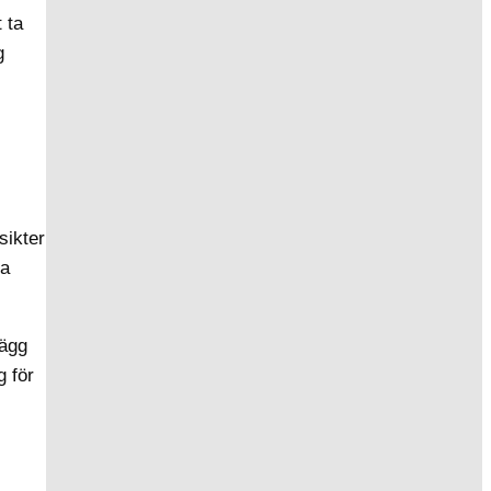
 ta
g
sikter
la
lägg
g för