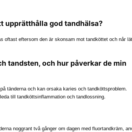
att upprätthålla god tandhälsa?
ftast eftersom den är skonsam mot tandköttet och når lät
ch tandsten, och hur påverkar de min
r på tänderna och kan orsaka karies och tandköttsproblem.
eda till tandköttsinflammation och tandlossning.
 tänderna noggrant två gånger om dagen med fluortandkräm, a