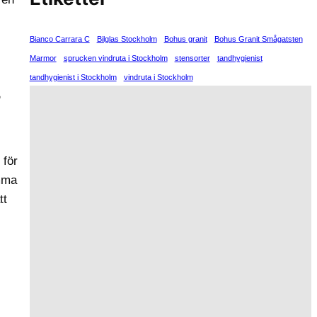
Bianco Carrara C
Bilglas Stockholm
Bohus granit
Bohus Granit Smågatsten
Marmor
sprucken vindruta i Stockholm
stensorter
tandhygienist
tandhygienist i Stockholm
vindruta i Stockholm
r
 för
amma
tt