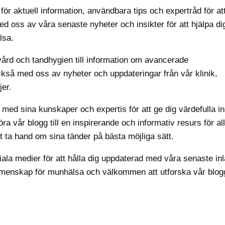
ör aktuell information, användbara tips och expertråd för att
ed oss av våra senaste nyheter och insikter för att hjälpa di
lsa.
ndvård och tandhygien till information om avancerade
kså med oss av nyheter och uppdateringar från vår klinik,
er.
 med sina kunskaper och expertis för att ge dig värdefulla in
göra vår blogg till en inspirerande och informativ resurs för al
t ta hand om sina tänder på bästa möjliga sätt.
iala medier för att hålla dig uppdaterad med våra senaste in
gemenskap för munhälsa och välkommen att utforska vår blog