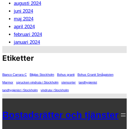
augusti 2024
juni 2024
maj 2024
april 2024
februari 2024
januari 2024
Etiketter
Bianco Carrara C
Bilglas Stockholm
Bohus granit
Bohus Granit Smågatsten
Marmor
sprucken vindruta i Stockholm
stensorter
tandhygienist
tandhygienist i Stockholm
vindruta i Stockholm
Bostadsrätter och tjänster