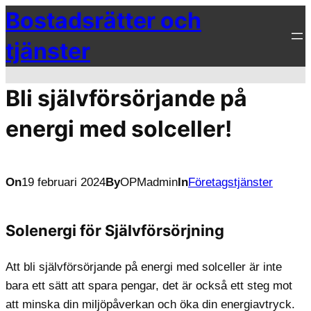
Bostadsrätter och
Hoppa
till
tjänster
innehåll
Bli självförsörjande på
energi med solceller!
On
19 februari 2024
By
OPMadmin
In
Företagstjänster
Solenergi för Självförsörjning
Att bli självförsörjande på energi med solceller är inte
bara ett sätt att spara pengar, det är också ett steg mot
att minska din miljöpåverkan och öka din energiavtryck.