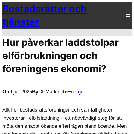
Bostadsrätter och
Hoppa
till
tjänster
innehåll
Hur påverkar laddstolpar
elförbrukningen och
föreningens ekonomi?
On
9 juli 2025
By
OPMadmin
In
Energi
Allt fler bostadsrättsföreningar och samfälligheter
investerar i elbilsladdning – ett nödvändigt steg för att
möta den snabbt ökande efterfrågan bland boende. Men