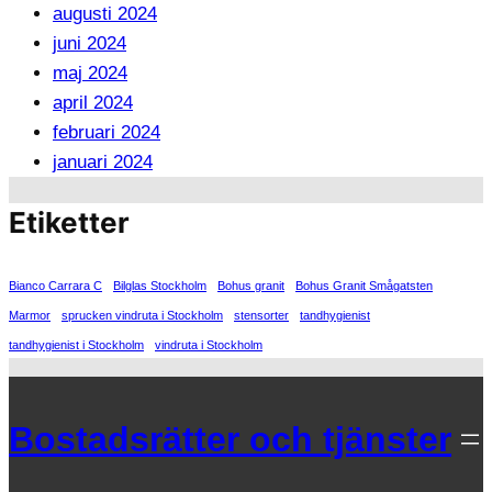
augusti 2024
juni 2024
maj 2024
april 2024
februari 2024
januari 2024
Etiketter
Bianco Carrara C
Bilglas Stockholm
Bohus granit
Bohus Granit Smågatsten
Marmor
sprucken vindruta i Stockholm
stensorter
tandhygienist
tandhygienist i Stockholm
vindruta i Stockholm
Bostadsrätter och tjänster