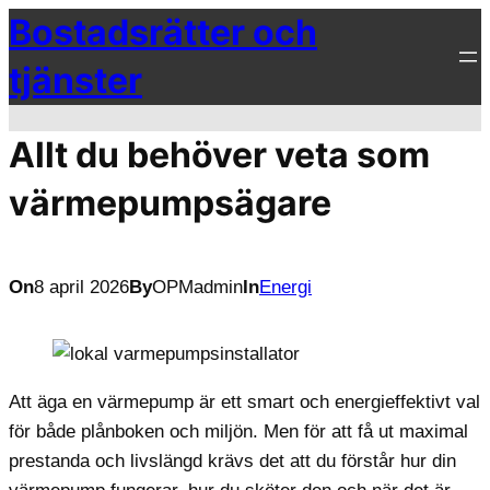
Bostadsrätter och
Hoppa
till
tjänster
innehåll
Allt du behöver veta som
värmepumpsägare
On
8 april 2026
By
OPMadmin
In
Energi
Att äga en värmepump är ett smart och energieffektivt val
för både plånboken och miljön. Men för att få ut maximal
prestanda och livslängd krävs det att du förstår hur din