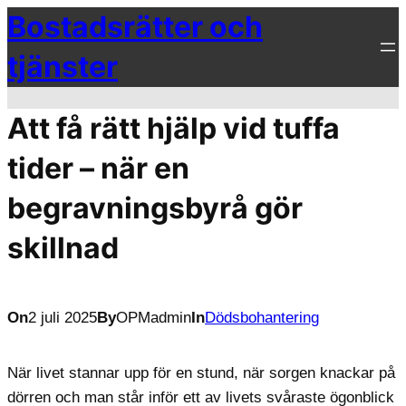
Bostadsrätter och
Hoppa
till
tjänster
innehåll
Att få rätt hjälp vid tuffa
tider – när en
begravningsbyrå gör
skillnad
On
2 juli 2025
By
OPMadmin
In
Dödsbohantering
När livet stannar upp för en stund, när sorgen knackar på
dörren och man står inför ett av livets svåraste ögonblick