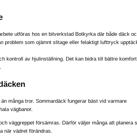
e
 arbete utföras hos en bilverkstad Botkyrka där både däck o
 problem som ojämnt slitage eller felaktigt lufttryck upptäc
kontroll av hjulinställning. Det kan bidra till bättre komfor
.
 däcken
 än många tror. Sommardäck fungerar bäst vid varmare
hala vägbanor.
och väggreppet försämras. Därför väljer många att planera 
da när vädret förändras.