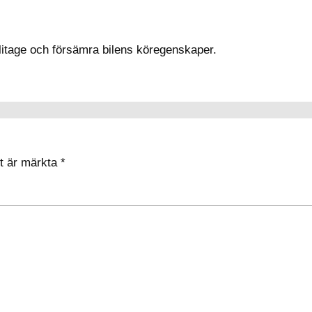
slitage och försämra bilens köregenskaper.
lt är märkta
*