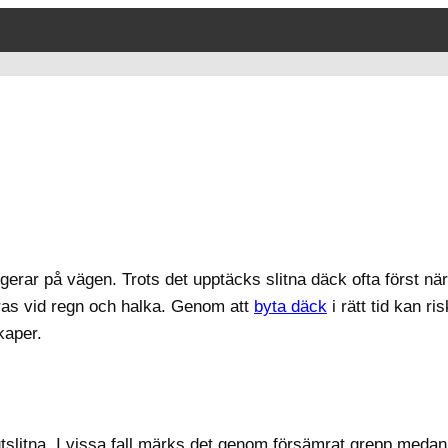
erar på vägen. Trots det upptäcks slitna däck ofta först när
ras vid regn och halka. Genom att
byta däck
i rätt tid kan ri
kaper.
 utslitna. I vissa fall märks det genom försämrat grepp medan