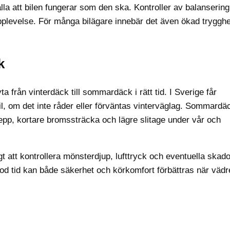
älla att bilen fungerar som den ska. Kontroller av balanserin
rupplevelse. För många bilägare innebär det även ökad trygghe
k
ta från vinterdäck till sommardäck i rätt tid. I Sverige får
l, om det inte råder eller förväntas vinterväglag. Sommardä
pp, kortare bromssträcka och lägre slitage under vår och
gt att kontrollera mönsterdjup, lufttryck och eventuella skad
d tid kan både säkerhet och körkomfort förbättras när vädre