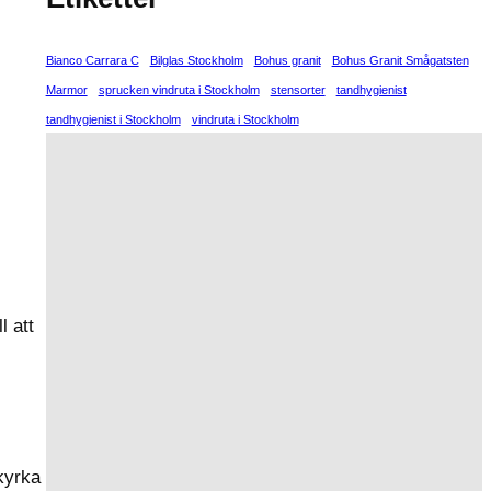
Bianco Carrara C
Bilglas Stockholm
Bohus granit
Bohus Granit Smågatsten
Marmor
sprucken vindruta i Stockholm
stensorter
tandhygienist
tandhygienist i Stockholm
vindruta i Stockholm
l att
tkyrka