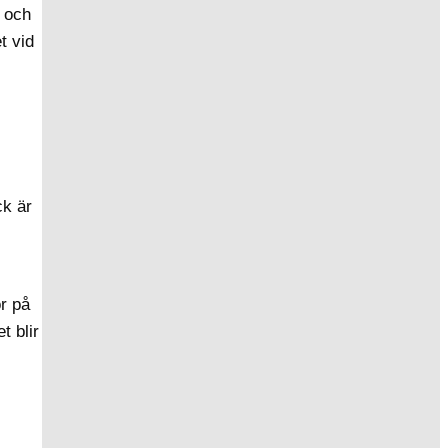
g och
t vid
ck är
or på
t blir