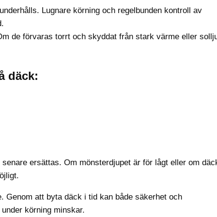
underhålls. Lugnare körning och regelbunden kontroll av
d.
m de förvaras torrt och skyddat från stark värme eller sollj
å däck:
r senare ersättas. Om mönsterdjupet är för lågt eller om dä
jligt.
ce. Genom att byta däck i tid kan både säkerhet och
 under körning minskar.