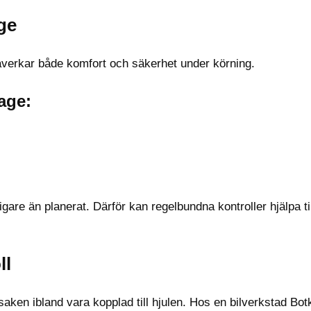
age
påverkar både komfort och säkerhet under körning.
tage:
gare än planerat. Därför kan regelbundna kontroller hjälpa til
ll
rsaken ibland vara kopplad till hjulen. Hos en bilverkstad Bo