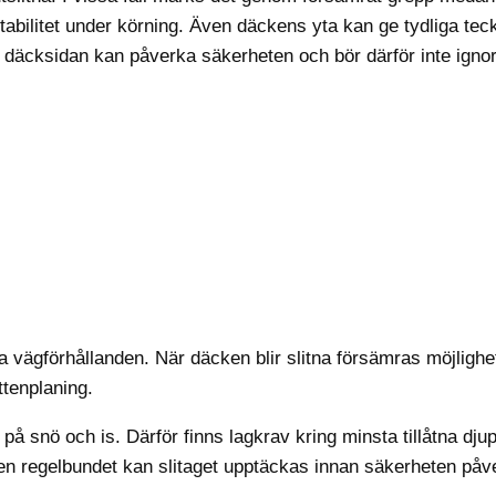
abilitet under körning. Även däckens yta kan ge tydliga tec
s däcksidan kan påverka säkerheten och bör därför inte igno
ka vägförhållanden. När däcken blir slitna försämras möjlighe
ttenplaning.
å snö och is. Därför finns lagkrav kring minsta tillåtna djup
n regelbundet kan slitaget upptäckas innan säkerheten påv