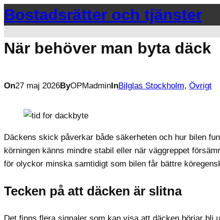
Hoppa
Bostadsrätter och tjänster
till
innehåll
När behöver man byta däck
On
27 maj 2026
By
OPMadmin
In
Bilglas Stockholm
, 
Övrigt
Däckens skick påverkar både säkerheten och hur bilen fung
körningen känns mindre stabil eller när väggreppet försäm
för olyckor minska samtidigt som bilen får bättre köregens
Tecken på att däcken är slitna
Det finns flera signaler som kan visa att däcken börjar bli