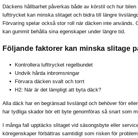
Däckens hållbarhet påverkas både av körstil och hur bilen 
lufttrycket kan minska slitaget och bidra till längre livsläng
Förvaring spelar också stor roll när däcken inte används. O
kan gummit behålla sina egenskaper under längre tid.
Följande faktorer kan minska slitage p
Kontrollera lufttrycket regelbundet
Undvik hårda inbromsningar
Förvara däcken svalt och torrt
H2: När är det lämpligt att byta däck?
Alla däck har en begränsad livslängd och behöver förr elle
har tydliga skador bör ett byte genomföras så snart som mö
I många fall upptäcks slitaget vid säsongsbyte eller servi
köregenskaper förbättras samtidigt som risken för problem